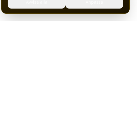
Avvisa alla
Anpassa
Om Ansluten
ation
Om oss
ter
Datacenter
gor
Kontakt
ps
Webbplatskarta
sguider
Integritetspolicy
Villkor
Cookies