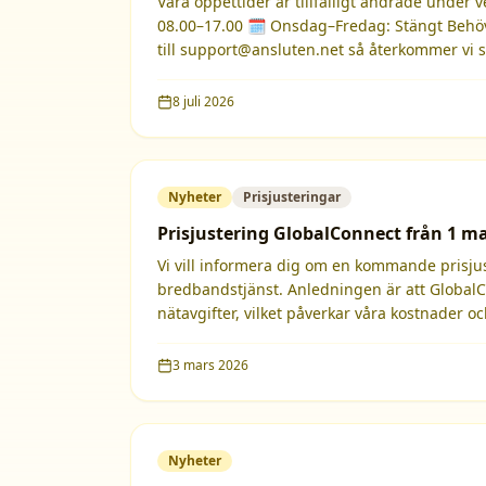
Våra öppettider är tillfälligt ändrade under vecka 29: 🗓️ Må
08.00–17.00 🗓️ Onsdag–Fredag: Stängt Behöver du hjälp? Skicka ett mejl
till support@ansluten.net så återkommer vi så
Tack för din förståelse och trevlig sommar! 
8 juli 2026
Nyheter
Prisjusteringar
Prisjustering GlobalConnect från 1 ma
Vi vill informera dig om en kommande prisjus
bredbandstjänst. Anledningen är att GlobalC
nätavgifter, vilket påverkar våra kostnader 
tjänsten. Berör kunder med artikeln NAT4 ell
3 mars 2026
Nyheter