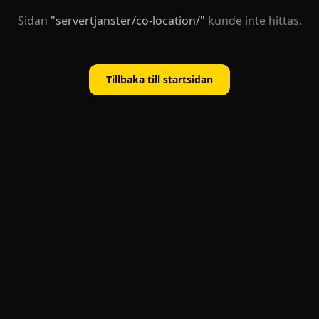
Sidan
"
servertjanster/co-location/
"
kunde inte hittas.
Tillbaka till startsidan