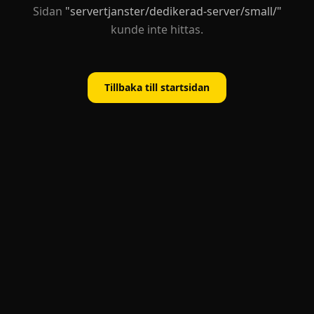
Sidan
"
servertjanster/dedikerad-server/small/
"
kunde inte hittas.
Tillbaka till startsidan