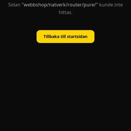
Sidan
"
webbshop/natverk/router/pure/
"
kunde inte
hittas.
Tillbaka till startsidan