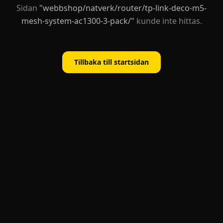
Sidan
"
webbshop/natverk/router/tp-link-deco-m5-
mesh-system-ac1300-3-pack/
"
kunde inte hittas.
Tillbaka till startsidan