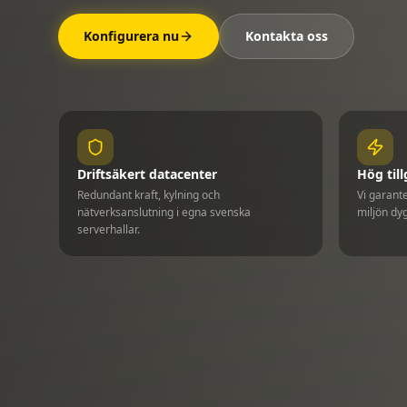
Konfigurera nu
Kontakta oss
Driftsäkert datacenter
Hög til
Redundant kraft, kylning och
Vi garant
nätverksanslutning i egna svenska
miljön dyg
serverhallar.