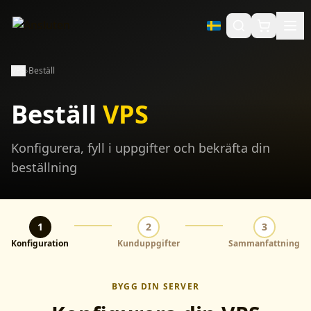
VPS
›
Beställ
Beställ
VPS
Konfigurera, fyll i uppgifter och bekräfta din
beställning
1
2
3
Konfiguration
Kunduppgifter
Sammanfattning
BYGG DIN SERVER