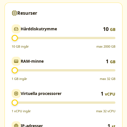
Resurser
10
Hårddiskutrymme
GB
10
GB
ingår
max
2000
GB
1
RAM-minne
GB
1
GB
ingår
max
32
GB
1
Virtuella processorer
vCPU
1
vCPU
ingår
max
32
vCPU
1
IP-adresser
st