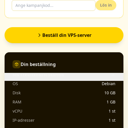
Lös in
Beställ din VPS-server
Din beställning
DIN SERVERKONFIGURATION
OS
Debian
Disk
10 GB
RAM
1 GB
vCPU
1 st
IP-adresser
1 st