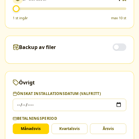
1
st
ingår
max
10
st
Backup av filer
Övrigt
ÖNSKAT INSTALLATIONSDATUM (VALFRITT)
BETALNINGSPERIOD
Månadsvis
Kvartalsvis
Årsvis