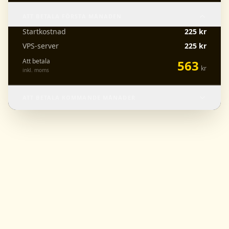
ATT BETALA FÖRSTA MÅNADEN
Startkostnad
225
kr
VPS-server
225
kr
Att betala
563
kr
inkl. moms
ATT BETALA KOMMANDE
MÅNADER