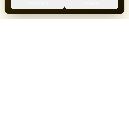
Avvisa alla
Anpassa
Hosting, servrar och bredband från svenska datacenter.
Pålitlig drift sedan start.
Tjänster
Support
Om Ansluten
Ansluten Hosting i Sverige AB
Karlshamnsvägen 179
375 33 Mörrum