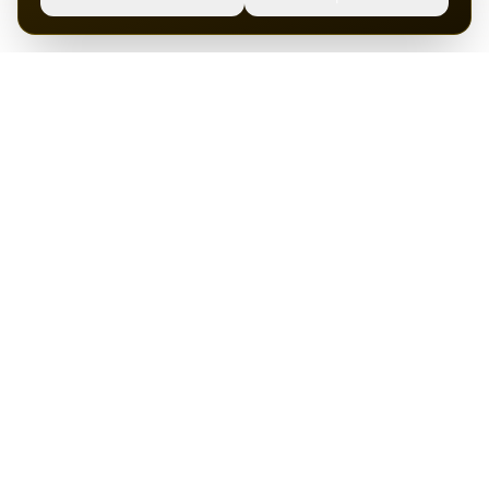
Hosting, servrar och bredband från svenska datacenter.
Pålitlig drift sedan start.
Tjänster
Support
Om Ansluten
Ansluten Hosting i Sverige AB
Karlshamnsvägen 179
375 33 Mörrum