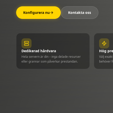
Konfigurera nu
Kontakta oss
Dedikerad hårdvara
Hög pr
Hela servern är din – inga delade resurser
Välj exak
eller grannar som påverkar prestandan.
behöver f