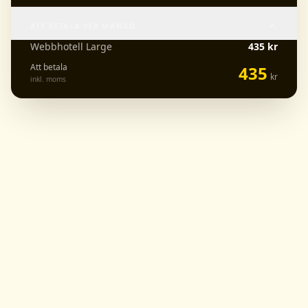
ATT BETALA PER MÅNAD
Webbhotell Large
435
kr
Att betala
435
kr
inkl. moms