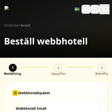
Webbhotell
›
Beställ
Beställ webbhotell
1
2
3
Beställning
Uppgifter
Bekräfta
Webbhotellspaket
Webbhotell Small