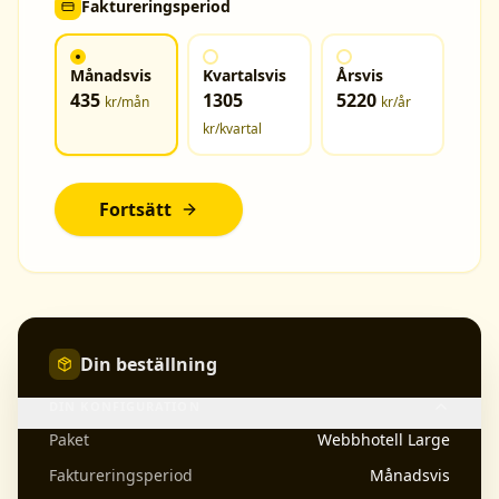
Faktureringsperiod
Månadsvis
Kvartalsvis
Årsvis
435
1305
5220
kr
/mån
kr
/år
kr
/kvartal
Fortsätt
Din beställning
DIN KONFIGURATION
Paket
Webbhotell Large
Faktureringsperiod
Månadsvis