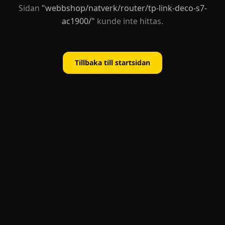
Sidan
"
webbshop/natverk/router/tp-link-deco-s7-
ac1900/
"
kunde inte hittas.
Tillbaka till startsidan