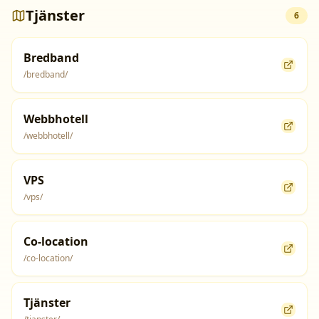
Tjänster
6
Bredband
/bredband/
Webbhotell
/webbhotell/
VPS
/vps/
Co-location
/co-location/
Tjänster