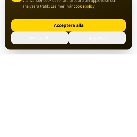
Vi använder cookies för att förbättra din upplevelse och
analysera trafik. Läs mer i vår
cookiepolicy
.
Acceptera alla
Avvisa alla
Anpassa
Hosting, servrar och bredband från svenska datacenter.
Pålitlig drift sedan start.
Tjänster
Support